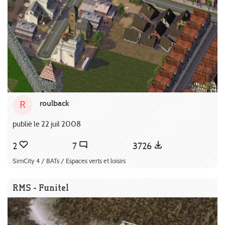
roulback
R
publié le 22 juil 2008
2
7
3726
SimCity 4 / BATs / Espaces verts et loisirs
RMS - Funitel