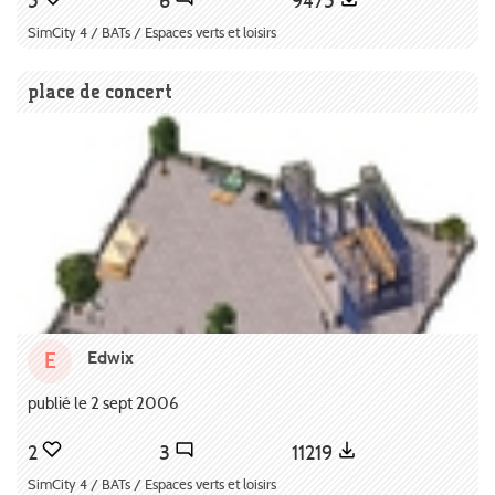
5
6
9475
SimCity 4 / BATs / Espaces verts et loisirs
place de concert
Edwix
E
publié le 2 sept 2006
2
3
11219
SimCity 4 / BATs / Espaces verts et loisirs