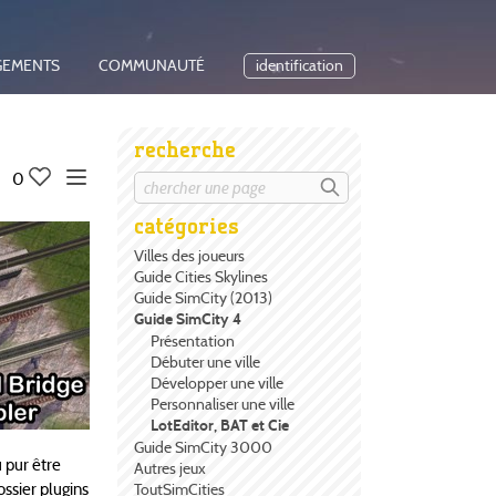
GEMENTS
COMMUNAUTÉ
identification
recherche
0
catégories
Villes des joueurs
Guide Cities Skylines
Guide SimCity (2013)
Guide SimCity 4
Présentation
Débuter une ville
Développer une ville
Personnaliser une ville
LotEditor, BAT et Cie
Guide SimCity 3000
 pur être
Autres jeux
ossier plugins
ToutSimCities