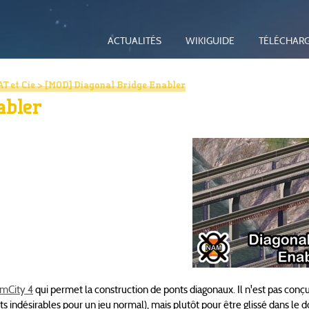
ACTUALITÉS
WIKIGUIDE
TÉLÉCHAR
AT et Cie
> [MOD] Diagonal Bridge Enabler
abler
imCity 4
qui permet la construction de ponts diagonaux. Il n'est pas conçu
s indésirables pour un jeu normal), mais plutôt pour être glissé dans le d