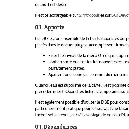
quand il est désiré.
Il est téléchargeable sur
Simtropolis
et sur
SC4Devot
Apports
Le DBE est un ensemble de ficher temporaires qui per
placés dans le dossier plugins, accomplissent trois ch
Fixent le niveau de la mer à 0, ce qui supprim
Font en sorte que toutes les nouvelles routes
parfaitement plates.
Ajoutent une icône (au sommet du menu routes
Quand l'eau est supprimé de la carte, il est possible
précédemment. Quand les fichiers temporaires sont e
Il est également possible d'utiliser le DBE pour cons
particulièrement pratique pour les seawalls ne faisan
triche "setsealevel", ceci à l'avantage de ne pas détru
Dépendances