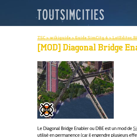
TSC
>
wikiguide
>
Guide SimCity 4
>
LotEditor, B
[MOD] Diagonal Bridge En
Le Diagonal Bridge Enabler ou DBE est un mod de
S
utilisé en permanence (car il engendre plusieurs effet