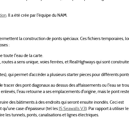
ion
. Il a été crée par l'équipe du NAM.
mettent la construction de ponts spéciaux. Ces fichiers temporaires, lor
oses :
e toute l'eau de la carte.
, routes a sens unique, voies ferrées, et RealHighways qui sont construite
), qui permet d’accéder a plusieurs starter pieces pour différents ponts
 de tracer des pont diagonaux au dessus des affaissements ou l'eau se trou
nlevés, l'eau retourne a ses emplacements d'origine, mais le pont reste 
truire des bâtiments à des endroits qui seront ensuite inondés. Ceci est
t qu'une case d'épaisseur (tel les
JS Seawalls V3
). Par rapport à utiliser 
ire les tunnels, ponts, canalisations et lignes électriques.