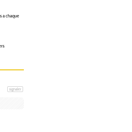
rs a chaque
ers
signaler