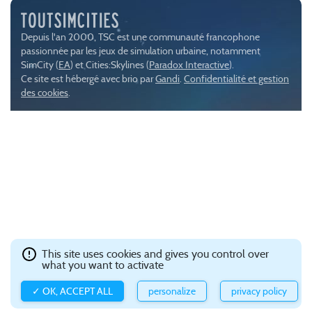
Depuis l'an 2000, TSC est une communauté francophone
passionnée par les jeux de simulation urbaine, notamment
SimCity (
EA
) et Cities:Skylines (
Paradox Interactive
).
Ce site est hébergé avec brio par
Gandi
.
Confidentialité et gestion
des cookies
.
This site uses cookies and gives you control over
what you want to activate
✓ OK, ACCEPT ALL
personalize
privacy policy