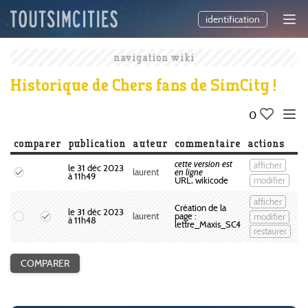
identification
navigation wiki
Historique de Chers fans de SimCity !
0
comparer
publication
auteur
commentaire
actions
cette version est
afficher
le 31 déc 2023
laurent
en ligne
à 11h49
modifier
URL, wikicode
afficher
Création de la
le 31 déc 2023
modifier
laurent
page :
à 11h48
lettre_Maxis_SC4
restaurer