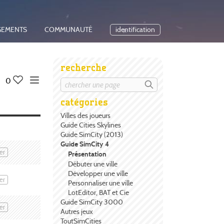
GEMENTS
COMMUNAUTÉ
identification
recherche
0
catégories
Villes des joueurs
Guide Cities Skylines
Guide SimCity (2013)
Guide SimCity 4
er
Présentation
Débuter une ville
Développer une ville
er
Personnaliser une ville
LotEditor, BAT et Cie
Guide SimCity 3000
er
Autres jeux
ToutSimCities