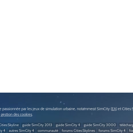
passionnée par les jeux de simulation urbaine, notamment SimCity (
EA
) et Cities
t gestion des cookies
.
ities:Skyline
guide SimCity 2013
guide SimCity 4
guide SimCity 3000
téléchar
ty 4
autres SimCity 4
communauté
forums Cities:Skylines
forums SimCity 4
fo