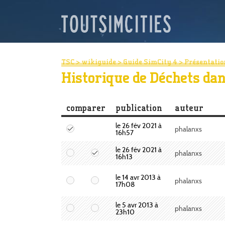
TSC
>
wikiguide
>
Guide SimCity 4
>
Présentatio
Historique de Déchets da
comparer
publication
auteur
le 26 fév 2021 à
phalanxs
16h57
le 26 fév 2021 à
phalanxs
16h13
le 14 avr 2013 à
phalanxs
17h08
le 5 avr 2013 à
phalanxs
23h10