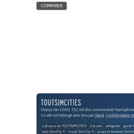
Depuis l'an 2000, TSC est une communauté francophone 
Ce site est hébergé avec brio par
Gandi
.
Confidentialité e
à propos de TOUTSIMCITIES
à la une
wikiguide
guide C
bats SimCity 4
mods SimCity 4
props et textures SimCi