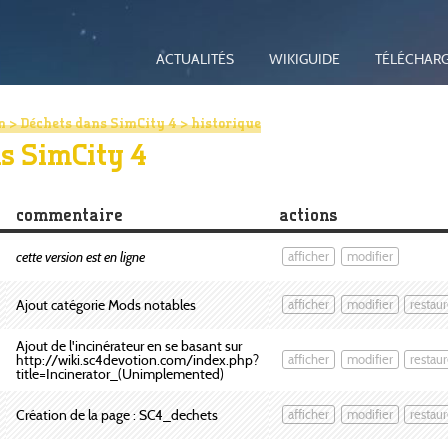
ACTUALITÉS
WIKIGUIDE
TÉLÉCHAR
n
>
Déchets dans SimCity 4
> historique
ns SimCity 4
commentaire
actions
cette version est en ligne
afficher
modifier
Ajout catégorie Mods notables
afficher
modifier
restaur
Ajout de l'incinérateur en se basant sur
http://wiki.sc4devotion.com/index.php?
afficher
modifier
restaur
title=Incinerator_(Unimplemented)
Création de la page : SC4_dechets
afficher
modifier
restaur