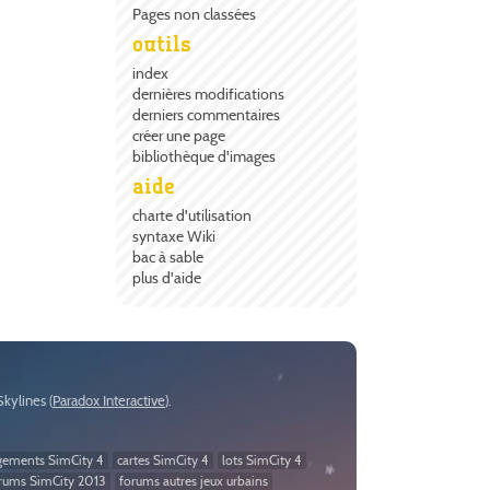
Pages non classées
outils
index
dernières modifications
derniers commentaires
créer une page
bibliothèque d'images
aide
charte d'utilisation
syntaxe Wiki
bac à sable
plus d'aide
:Skylines (
Paradox Interactive
).
gements SimCity 4
cartes SimCity 4
lots SimCity 4
rums SimCity 2013
forums autres jeux urbains