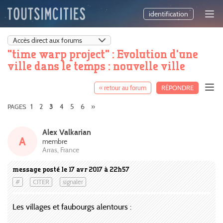
identification
"time warp project" : Evolution d'une
ville dans le temps : nouvelle ville
« retour au forum
RÉPONDRE
1
2
4
5
6
»
PAGES
3
Alex Valkarian
A
membre
Arras, France
message posté le 17 avr 2017 à 22h57
#
CITER
signaler
Les villages et faubourgs alentours :