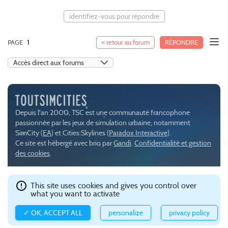
identifiez-vous pour répondre
PAGE
1
« retour au forum
RÉPONDRE
Depuis l'an 2000, TSC est une communauté francophone
passionnée par les jeux de simulation urbaine, notamment
SimCity (
EA
) et Cities:Skylines (
Paradox Interactive
).
Ce site est hébergé avec brio par
Gandi
.
Confidentialité et gestion
des cookies
.
This site uses cookies and gives you control over
what you want to activate
✓ OK, ACCEPT ALL
personalize
privacy policy