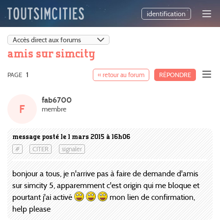
identification
amis sur simcity
PAGE
1
« retour au forum
RÉPONDRE
fab6700
F
membre
message posté le 1 mars 2015 à 16h06
#
CITER
signaler
bonjour a tous, je n'arrive pas à faire de demande d'amis
sur simcity 5, apparemment c'est origin qui me bloque et
pourtant j'ai activé
mon lien de confirmation,
help please