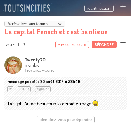
identification
La capital Fensch et c'est banlieue
1
« retour au forum
RÉPONDRE
PAGES
2
Twenty20
membre
Provence + Corse
message posté le 30 août 2014 à 23h48
#
CITER
signaler
Très joli, j'aime beaucoup la dernière image
identifiez-vous pour répondre