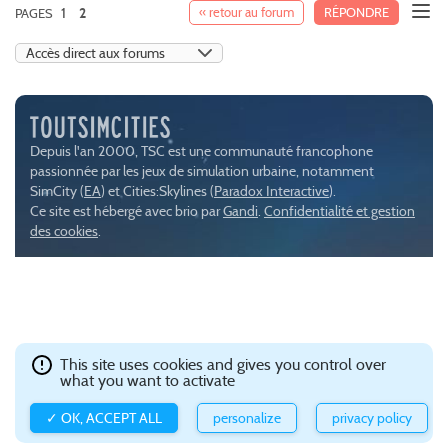
1
« retour au forum
RÉPONDRE
PAGES
2
Depuis l'an 2000, TSC est une communauté francophone
passionnée par les jeux de simulation urbaine, notamment
SimCity (
EA
) et Cities:Skylines (
Paradox Interactive
).
Ce site est hébergé avec brio par
Gandi
.
Confidentialité et gestion
des cookies
.
This site uses cookies and gives you control over
what you want to activate
✓ OK, ACCEPT ALL
personalize
privacy policy