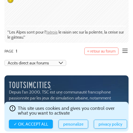
"Les Alpes sont pour l'
Isérois
le raisin sec sur la polente, la cerise sur
le gâteau."
PAGE
1
« retour au forum
Depuis l'an 2000, TSC est une communauté francophone
passionnée par les jeux de simulation urbaine, notamment
SimCity (
EA
) et Cities:Skylines (
Paradox Interactive
).
This site uses cookies and gives you control over
Ce site est hébergé avec brio par
Gandi
.
Confidentialité et gestion
what you want to activate
des cookies
.
✓ OK, ACCEPT ALL
personalize
privacy policy