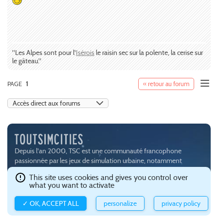
"Les Alpes sont pour l'
Isérois
le raisin sec sur la polente, la cerise sur
le gâteau."
PAGE
1
« retour au forum
Depuis l'an 2000, TSC est une communauté francophone
passionnée par les jeux de simulation urbaine, notamment
SimCity (
EA
) et Cities:Skylines (
Paradox Interactive
).
This site uses cookies and gives you control over
Ce site est hébergé avec brio par
Gandi
.
Confidentialité et gestion
what you want to activate
des cookies
.
✓ OK, ACCEPT ALL
personalize
privacy policy