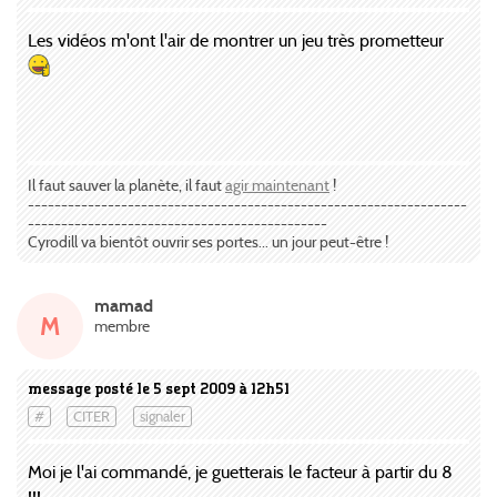
Les vidéos m'ont l'air de montrer un jeu très prometteur
Il faut sauver la planète, il faut
agir maintenant
!
------------------------------------------------------------------
---------------------------------------------
Cyrodill va bientôt ouvrir ses portes... un jour peut-être !
mamad
M
membre
message posté le 5 sept 2009 à 12h51
#
CITER
signaler
Moi je l'ai commandé, je guetterais le facteur à partir du 8