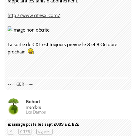
rappelant les tarifs d'abonnement.
http://www.citiesxl.com/
La sortie de CXL est toujours prévue le 8 et 9 Octobre
prochain.
--== GER ==--
Bohort
membre
Les Damps
message posté le 1 sept 2009 à 21h22
#
CITER
signaler