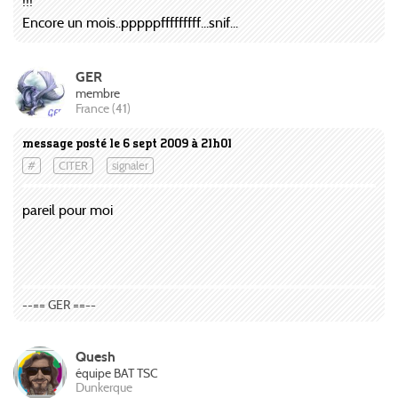
!!!
Encore un mois..pppppfffffffff...snif...
GER
membre
France (41)
message posté le 6 sept 2009 à 21h01
#
CITER
signaler
pareil pour moi
--== GER ==--
Quesh
équipe BAT TSC
Dunkerque