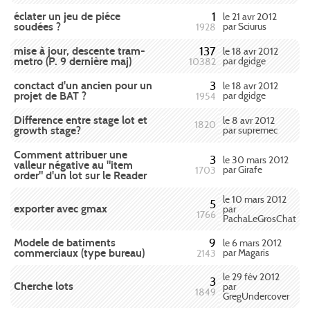
éclater un jeu de piéce
1
le 21 avr 2012
soudées ?
par Sciurus
1928
mise à jour, descente tram-
137
le 18 avr 2012
metro (P. 9 dernière maj)
par dgidge
10382
conctact d'un ancien pour un
3
le 18 avr 2012
projet de BAT ?
par dgidge
1954
Difference entre stage lot et
le 8 avr 2012
1820
growth stage?
par supremec
Comment attribuer une
3
le 30 mars 2012
valleur négative au "item
par Girafe
1703
order" d'un lot sur le Reader
le 10 mars 2012
5
exporter avec gmax
par
1766
PachaLeGrosChat
Modele de batiments
9
le 6 mars 2012
commerciaux (type bureau)
par Magaris
2143
le 29 fév 2012
3
Cherche lots
par
1849
GregUndercover