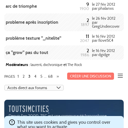
9
le 27 fév 2012
arc de triomphe
par phalanxs
1900
le 26 fév 2012
2
probleme après inscription
par
1897
GregUndercover
11
le 16 fév 2012
problème texture "_nitelite"
par IloveSC4
2047
2
le 16 fév 2012
ça "grow" pas du tout
par dgidge
1986
Modérateurs
:
laurent
,
dvchronique
et
The Rock
1
2
4
5
68
»
CRÉER UNE DISCUSSION
PAGES
3
...
Depuis l'an 2000, TSC est une communauté francophone
passionnée par les jeux de simulation urbaine, notamment
This site uses cookies and gives you control over
what you want to activate
SimCity (
EA
) et Cities:Skylines (
Paradox Interactive
).