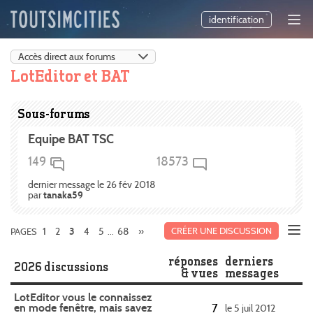
identification
LotEditor et BAT
Sous-forums
Equipe BAT TSC
149
18573
dernier message le 26 fév 2018
par
tanaka59
1
2
4
5
68
»
CRÉER UNE DISCUSSION
PAGES
3
...
réponses
derniers
2026 discussions
& vues
messages
LotEditor vous le connaissez
en mode fenêtre, mais savez
7
le 5 juil 2012