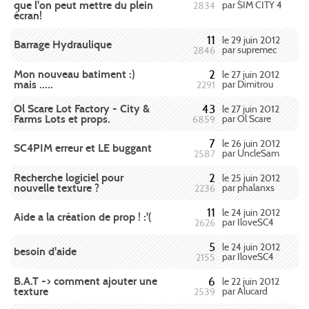
que l'on peut mettre du plein
par SIM CITY 4
2834
écran!
11
le 29 juin 2012
Barrage Hydraulique
par supremec
2846
Mon nouveau batiment :)
2
le 27 juin 2012
mais .....
par Dimitrou
2291
Ol Scare Lot Factory - City &
43
le 27 juin 2012
Farms Lots et props.
par Ol Scare
6859
7
le 26 juin 2012
SC4PIM erreur et LE buggant
par UncleSam
2587
Recherche logiciel pour
2
le 25 juin 2012
nouvelle texture ?
par phalanxs
2236
11
le 24 juin 2012
Aide a la création de prop ! :'(
par IloveSC4
2626
5
le 24 juin 2012
besoin d'aide
par IloveSC4
2155
B.A.T -> comment ajouter une
6
le 22 juin 2012
texture
par Alucard
2539