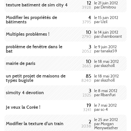
12
le 21 juin 2012
texture batiment de sim city 4
par Dimitrou
3928
Modifier les propriétés de
4
le 15 juin 2012
bâtiments
par Uzil
3795
10
le 14 juin 2012
Multiples problèmes !
par chamborant
2790
problème de fenêtre dans le
3
le 9 juin 2012
bat
par tanaka59
2052
10
le 18 mai 2012
mairie de paris
par skazholl
2665
un petit projet de maisons de
85
le 18 mai 2012
types bugiste
par skazholl
8240
3
le 8 mai 2012
simcity 4 devotion
par RbanFuri
2325
19
le 7 mai 2012
Je veux la Corée !
par sc-4
3241
le 25 avr 2012
2
Modifier la texture d'un train
par Morgan
2038
Merryweather