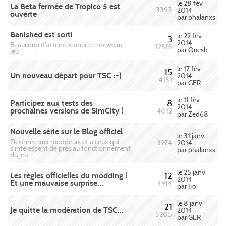
le 28 fév
La Beta fermée de Tropico 5 est
3393
2014
ouverte
par phalanxs
Banished est sorti
le 22 fév
3
2014
Beaucoup d'attentes pour ce nouveau
12515
par Quesh
jeu
le 17 fév
15
Un nouveau départ pour TSC :-)
2014
4151
par GER
le 11 fév
Participez aux tests des
8
2014
prochaines versions de SimCity !
4012
par Zed68
Nouvelle série sur le Blog officiel
le 31 janv
Destinée aux moddeurs et a ceux qui
2014
3274
s'intéressent de près au fonctionnement
par phalanxs
du jeu.
le 25 janv
Les règles officielles du modding !
12
2014
Et une mauvaise surprise...
4914
par Iro
le 8 janv
21
Je quitte la modération de TSC...
2014
5205
par GER