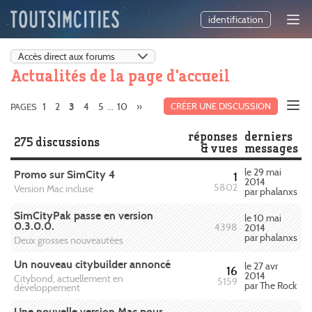
identification
Actualités de la page d'accueil
1
2
4
5
10
»
CRÉER UNE DISCUSSION
PAGES
3
...
réponses
derniers
275 discussions
& vues
messages
le 29 mai
Promo sur SimCity 4
1
2014
5802
Version Mac incluse
par phalanxs
SimCityPak passe en version
le 10 mai
0.3.0.0.
4398
2014
par phalanxs
Deux grosses nouveautées
Un nouveau citybuilder annoncé
le 27 avr
16
2014
Citybond, actuellement en
5159
par The Rock
développement
Une nouvelle version Mac pour