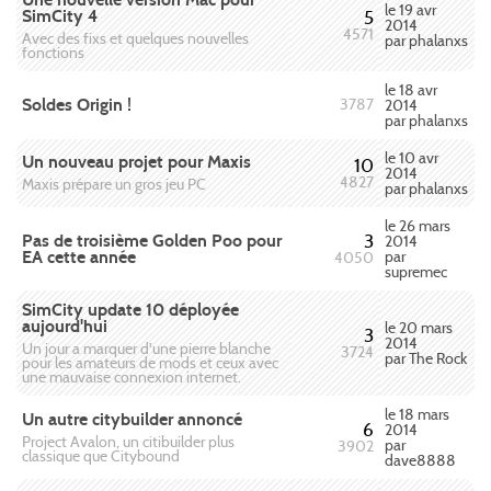
le 19 avr
SimCity 4
5
2014
4571
Avec des fixs et quelques nouvelles
par phalanxs
fonctions
le 18 avr
Soldes Origin !
3787
2014
par phalanxs
le 10 avr
Un nouveau projet pour Maxis
10
2014
4827
Maxis prépare un gros jeu PC
par phalanxs
le 26 mars
Pas de troisième Golden Poo pour
3
2014
EA cette année
par
4050
supremec
SimCity update 10 déployée
aujourd'hui
le 20 mars
3
2014
Un jour a marquer d'une pierre blanche
3724
par The Rock
pour les amateurs de mods et ceux avec
une mauvaise connexion internet.
le 18 mars
Un autre citybuilder annoncé
6
2014
Project Avalon, un citibuilder plus
par
3902
classique que Citybound
dave8888