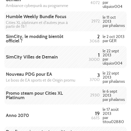
par
4072
Ambiance cyberpunk au programme
ulquior004
Humble Weekly Bundle Focus
le 11 oct
2972
2013
Cities XL platinium et d'autres jeux à
par phalanxs
partir de 1$ !
SimCity, le modding bientôt
2
le 2 oct 2013
officiel ?
par GER
3068
le 22 sept
1
2013
SimCity Villes de Demain
par
3000
ulquior004
le 22 sept
Nouveau PDG pour EA
3
2013
3700
Le boss de EA sports et de Origin promu
par phalanxs
le 6 sept
Promo steam pour Cities XL
2930
2013
Platinum
par phalanxs
le 17 août
19
2013
Anno 2070
par
6615
titou02880