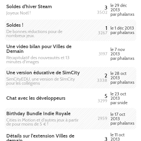
le 29 déc
Soldes d'hiver Steam
3
2013
3502
Joyeux Noël !
par phalanxs
Soldes !
1
le 1 déc 2013
De bonnes réductions pour de
par phalanxs
3267
nombreux jeux.
Une video bilan pour Villes de
le 7 nov
Demain
2013
3197
Récapitulatif des nouveautés et 13
par phalanxs
minutes d'images
Une version éducative de SimCity
le 28 oct
2
2013
SimCityEDU, une version de SImCity
3338
par phalanxs
pour les collégiens
le 23 oct
5
Chat avec les développeurs
2013
3299
par snide
Birthday Bundle Indie Royale
le 17 oct
2959
2013
Cities in Motion et d'autres jeux à partir
par phalanxs
de pour moins de 5 € !
le 11 oct
Détails sur l'extension Villes de
3
2013
demain