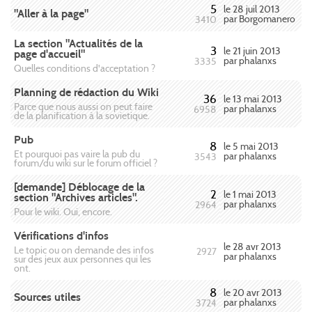
5
le 28 juil 2013
"Aller à la page"
par Borgomanero
3410
La section "Actualités de la
3
le 21 juin 2013
page d'accueil"
par phalanxs
3335
Quelles conditions d'acceptation ?
Planning de rédaction du Wiki
36
le 13 mai 2013
Parce que nous aussi on peut faire
par phalanxs
6958
de la planification à la sovietique.
Pub
8
le 5 mai 2013
Et pourquoi pas vaire la pub du
par phalanxs
3543
forum/du wiki sur le forum officiel ?
[demande] Déblocage de la
2
le 1 mai 2013
section "Archives articles".
par phalanxs
2964
Pour le wiki. Oui, encore.
Vérifications d'infos
le 28 avr 2013
Le topic ou on demande des infos
2927
par phalanxs
sur des jeux aux personnes qui les
ont.
8
le 20 avr 2013
Sources utiles
par phalanxs
3724