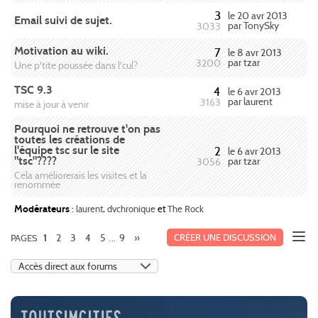
3
le 20 avr 2013
Email suivi de sujet.
par TonySky
3033
Motivation au wiki.
7
le 8 avr 2013
par tzar
3200
Une p'tite poussée dans l'cul?
TSC 9.3
4
le 6 avr 2013
par laurent
3163
mise à jour à venir
Pourquoi ne retrouve t'on pas
toutes les créations de
l'équipe tsc sur le site
2
le 6 avr 2013
"tsc"????
par tzar
3056
Cela améliorerais les visites et la
renommée
Modérateurs
:
laurent
,
dvchronique
et
The Rock
2
3
4
5
9
»
CRÉER UNE DISCUSSION
PAGES
1
...