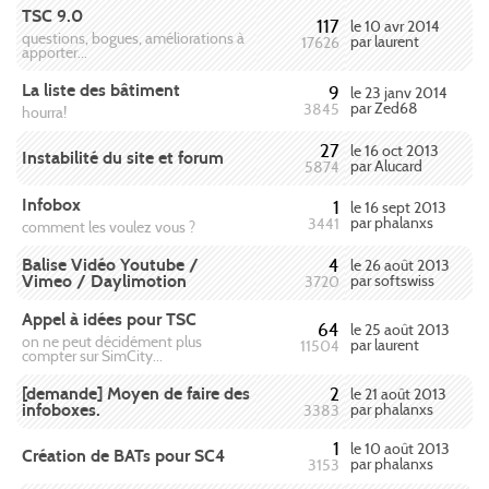
TSC 9.0
117
le 10 avr 2014
questions, bogues, améliorations à
par laurent
17626
apporter...
La liste des bâtiment
9
le 23 janv 2014
par Zed68
3845
hourra!
27
le 16 oct 2013
Instabilité du site et forum
par Alucard
5874
Infobox
1
le 16 sept 2013
par phalanxs
3441
comment les voulez vous ?
Balise Vidéo Youtube /
4
le 26 août 2013
Vimeo / Daylimotion
par softswiss
3720
Appel à idées pour TSC
64
le 25 août 2013
on ne peut décidément plus
par laurent
11504
compter sur SimCity...
[demande] Moyen de faire des
2
le 21 août 2013
infoboxes.
par phalanxs
3383
1
le 10 août 2013
Création de BATs pour SC4
par phalanxs
3153