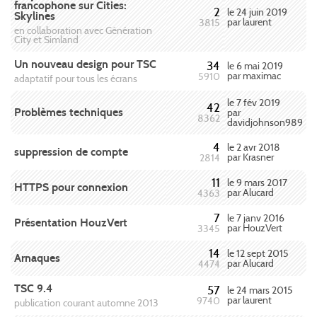
francophone sur Cities:
2
le 24 juin 2019
Skylines
par laurent
3815
en collaboration avec Génération
City et Simland
Un nouveau design pour TSC
34
le 6 mai 2019
par maximac
5910
adaptatif pour tous les écrans
le 7 fév 2019
42
Problèmes techniques
par
8362
davidjohnson989
4
le 2 avr 2018
suppression de compte
par Krasner
2814
11
le 9 mars 2017
HTTPS pour connexion
par Alucard
4363
7
le 7 janv 2016
Présentation HouzVert
par HouzVert
3345
14
le 12 sept 2015
Arnaques
par Alucard
4474
TSC 9.4
57
le 24 mars 2015
par laurent
9740
publication courant automne 2013