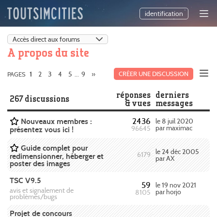
identification
A propos du site
2
3
4
5
9
»
CRÉER UNE DISCUSSION
PAGES
1
...
réponses
derniers
267 discussions
& vues
messages
2436
Nouveaux membres :
le 8 juil 2020
par maximac
96645
présentez vous ici !
Guide complet pour
le 24 déc 2005
6179
redimensionner, héberger et
par AX
poster des images
TSC V9.5
59
le 19 nov 2021
avis et signalement de
par horjo
8105
problèmes/bugs
Projet de concours