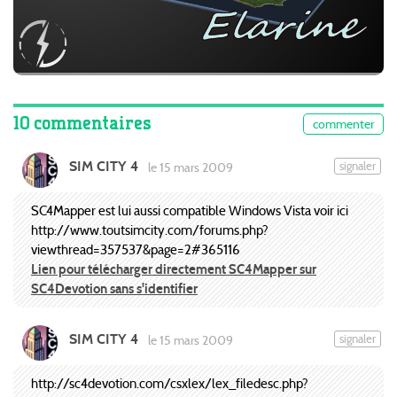
10 commentaires
commenter
SIM CITY 4
signaler
le 15 mars 2009
SC4Mapper est lui aussi compatible Windows Vista voir ici
http://www.toutsimcity.com/forums.php?
viewthread=357537&page=2#365116
Lien pour télécharger directement SC4Mapper sur
SC4Devotion sans s'identifier
SIM CITY 4
signaler
le 15 mars 2009
http://sc4devotion.com/csxlex/lex_filedesc.php?