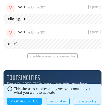
vd11
signaler
le 13 mai 2011
V
elle bug ta care
vd11
signaler
le 13 mai 2011
V
carte*
identifiez-vous pour commenter
Depuis l'an 2000, TSC est une communauté francophone
passionnée par les jeux de simulation urbaine, notamment
This site uses cookies and gives you control over
what you want to activate
SimCity (
EA
) et Cities:Skylines (
Paradox Interactive
).
Ce site est hébergé avec brio par
Gandi
.
Confidentialité et gestion
✓ OK, ACCEPT ALL
personalize
privacy policy
des cookies
.