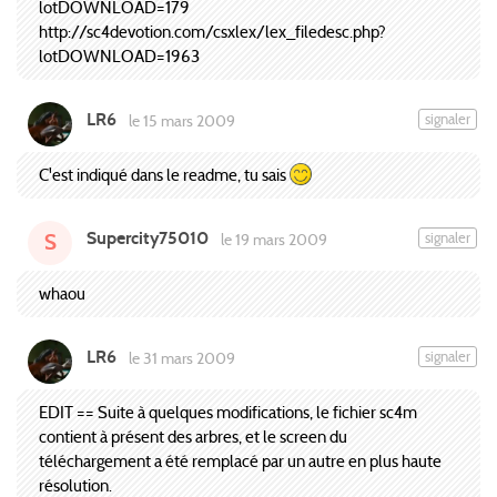
lotDOWNLOAD=179
http://sc4devotion.com/csxlex/lex_filedesc.php?
lotDOWNLOAD=1963
LR6
signaler
le 15 mars 2009
C'est indiqué dans le readme, tu sais
Supercity75010
signaler
le 19 mars 2009
S
whaou
LR6
signaler
le 31 mars 2009
EDIT == Suite à quelques modifications, le fichier sc4m
contient à présent des arbres, et le screen du
téléchargement a été remplacé par un autre en plus haute
résolution.