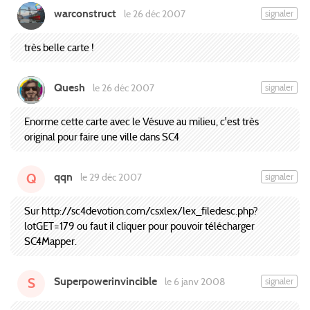
warconstruct
signaler
le 26 déc 2007
très belle carte !
Quesh
signaler
le 26 déc 2007
Enorme cette carte avec le Vésuve au milieu, c'est très
original pour faire une ville dans SC4
qqn
signaler
le 29 déc 2007
Q
Sur http://sc4devotion.com/csxlex/lex_filedesc.php?
lotGET=179 ou faut il cliquer pour pouvoir télécharger
SC4Mapper.
Superpowerinvincible
signaler
le 6 janv 2008
S