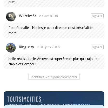
hum...
W4rr4m3r
signaler
le 4 avr 2008
Pour étre allé a Naples je peux dire que c'est trés réaliste
merci
Ring-city
signaler
le 30 janv 2009
belle réalisation,le Vésuve est super ! reste plus qu'a rajouter
Naple et Pompeï !
identifiez-vous pour commenter
Depuis l'an 2000, TSC est une communauté francophone