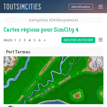
identification
navigation téléchargements
Cartes régions pour SimCity 4
1
2
3
5
6
»
AJOUTER UN FICHIER
PAGES
4
Port Tarmac.