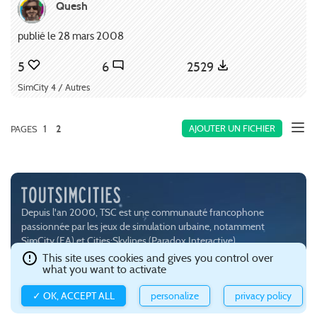
Quesh
publié le 28 mars 2008
5
6
2529
SimCity 4 / Autres
1
AJOUTER UN FICHIER
PAGES
2
Depuis l'an 2000, TSC est une communauté francophone
passionnée par les jeux de simulation urbaine, notamment
SimCity (
EA
) et Cities:Skylines (
Paradox Interactive
).
Ce site est hébergé avec brio par
Gandi
.
Confidentialité et gestion
This site uses cookies and gives you control over
what you want to activate
des cookies
.
✓ OK, ACCEPT ALL
personalize
privacy policy