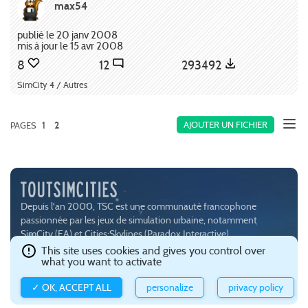
max54
publié le 20 janv 2008
mis à jour le 15 avr 2008
8
12
293492
SimCity 4 / Autres
1
AJOUTER UN FICHIER
PAGES
2
Depuis l'an 2000, TSC est une communauté francophone
passionnée par les jeux de simulation urbaine, notamment
SimCity (
EA
) et Cities:Skylines (
Paradox Interactive
).
Ce site est hébergé avec brio par
Gandi
.
Confidentialité et gestion
This site uses cookies and gives you control over
what you want to activate
des cookies
.
✓ OK, ACCEPT ALL
personalize
privacy policy