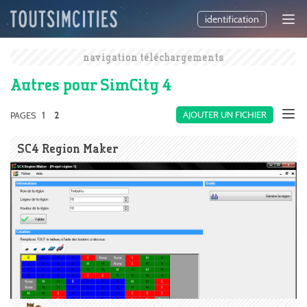
identification
navigation téléchargements
Autres pour SimCity 4
1
AJOUTER UN FICHIER
PAGES
2
SC4 Region Maker