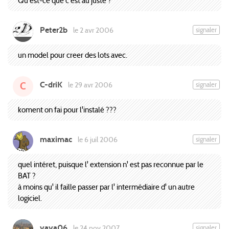
Qu'est-ce que c'est au juste ?
Peter2b
signaler
le 2 avr 2006
un model pour creer des lots avec.
C-driK
signaler
le 29 avr 2006
C
koment on fai pour l'instalé ???
maximac
signaler
le 6 juil 2006
quel intéret, puisque l' extension n' est pas reconnue par le
BAT ?
à moins qu' il faille passer par l' intermédiaire d' un autre
logiciel.
yaya06
signaler
le 24 nov 2007