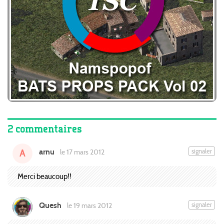
2 commentaires
arnu
signaler
le 17 mars 2012
A
Merci beaucoup!!
Quesh
signaler
le 19 mars 2012