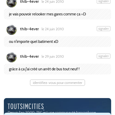
thib-4ever
signaler
le 24 juin 2010
je vais pouvoir relooker mes gares comme ça =D
thib-4ever
signaler
le 24 juin 2010
ou n'importe quel batiment xD
thib-4ever
signaler
le 29 juin 2010
grâce à ça j'ai créé un arrêt de bus tout neuf !
identifiez-vous pour commenter
Depuis l'an 2000, TSC est une communauté francophone