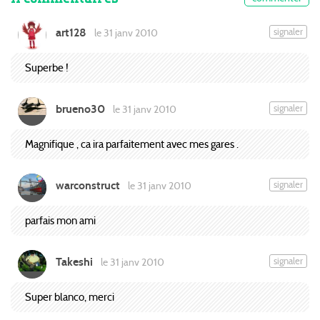
art128
signaler
le 31 janv 2010
Superbe !
brueno30
signaler
le 31 janv 2010
Magnifique , ca ira parfaitement avec mes gares .
warconstruct
signaler
le 31 janv 2010
parfais mon ami
Takeshi
signaler
le 31 janv 2010
Super blanco, merci