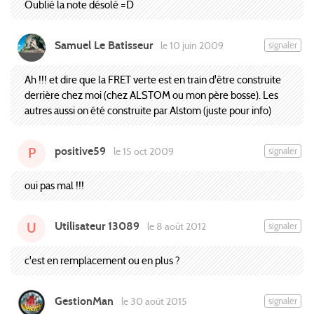
Oublié la note désolé =D
Samuel Le Batisseur
signaler
le 10 juin 2009
Ah !!! et dire que la FRET verte est en train d'être construite
derrière chez moi (chez ALSTOM ou mon père bosse). Les
autres aussi on été construite par Alstom (juste pour info)
positive59
signaler
le 15 oct 2009
P
oui pas mal !!!
Utilisateur 13089
signaler
le 8 août 2012
U
c'est en remplacement ou en plus ?
GestionMan
signaler
le 30 août 2015