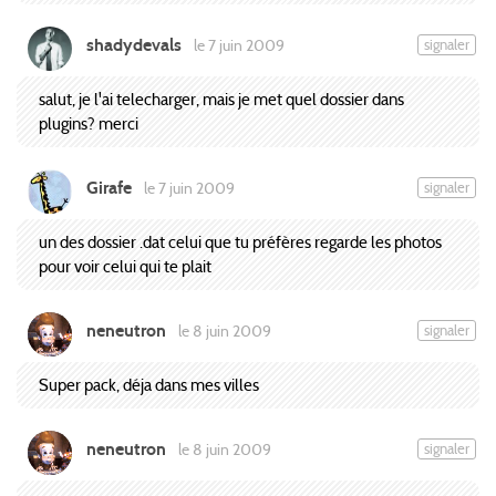
shadydevals
signaler
le 7 juin 2009
salut, je l'ai telecharger, mais je met quel dossier dans
plugins? merci
Girafe
signaler
le 7 juin 2009
un des dossier .dat celui que tu préfères regarde les photos
pour voir celui qui te plait
neneutron
signaler
le 8 juin 2009
Super pack, déja dans mes villes
neneutron
signaler
le 8 juin 2009