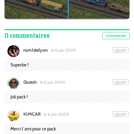
11 commentaires
commenter
rom1delyon
signaler
le 6 juin 2009
Superbe !
Quesh
signaler
le 6 juin 2009
Joli pack !
KIMCAR
signaler
le 6 juin 2009
Merci l`ami pour ce pack.