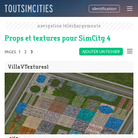
identification
navigation téléchargements
Props et textures pour SimCity 4
1
2
AJOUTER UN FICHIER
PAGES
3
VillaVTextures1