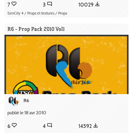
7
3
10029
SimCity 4 / Props et textures / Props
R6 - Prop Pack 2010 Vol1
R6
publié le 18 avr 2010
6
4
14592