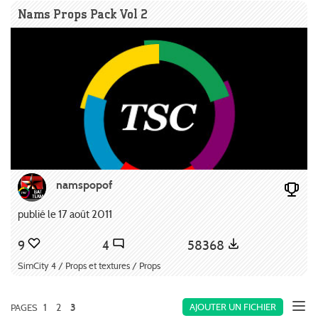
Nams Props Pack Vol 2
namspopof
publié le 17 août 2011
9
4
58368
SimCity 4 / Props et textures / Props
1
2
AJOUTER UN FICHIER
PAGES
3