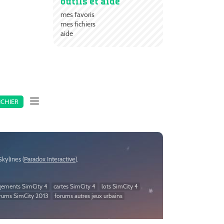
outils et aide
mes favoris
mes fichiers
aide
ICHIER
:Skylines (
Paradox Interactive
).
gements SimCity 4
cartes SimCity 4
lots SimCity 4
rums SimCity 2013
forums autres jeux urbains