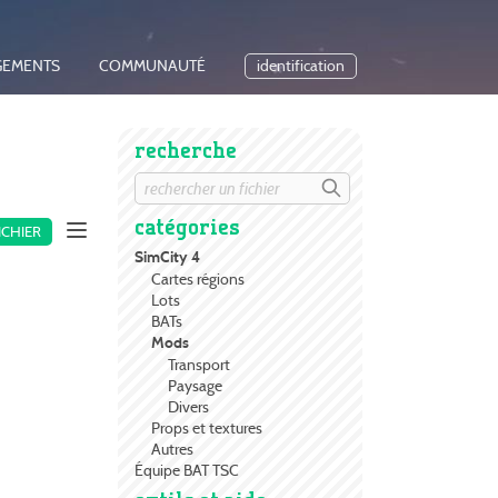
GEMENTS
COMMUNAUTÉ
identification
recherche
catégories
ICHIER
SimCity 4
Cartes régions
Lots
BATs
Mods
Transport
Paysage
Divers
Props et textures
Autres
Équipe BAT TSC