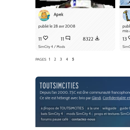
Apek
publié le 28 avr 2008
publ
mis 
11
11
8322
13
SimCity 4 / Mods
SimC
1
2
3
4
PAGES
5
Depuis l'an 2000, TSC est une communauté francophone 
Ce site est hébergé avec brio par
Gandi
.
Confidentialité e
à propos de TOUTSIMCITIES
à la une
wikiguide
guide C
bats SimCity 4
mods SimCity 4
props et textures SimCi
forums pause café
contactez-nous