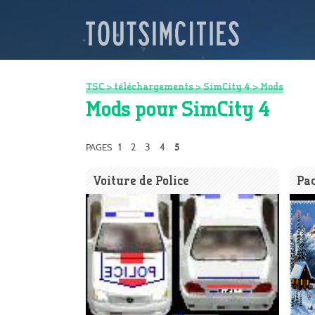
TSC
>
téléchargements
>
SimCity 4
>
Mods
Mods pour SimCity 4
1
2
3
4
PAGES
5
Voiture de Police
Pac