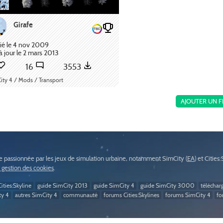
Girafe
ié le 4 nov 2009
à jour le 2 mars 2013
16
3553
ity 4 / Mods / Transport
AJOUTER UN F
passionnée par les jeux de simulation urbaine, notamment SimCity (
EA
) et Cities
t gestion des cookies
.
ities:Skyline
guide SimCity 2013
guide SimCity 4
guide SimCity 3000
téléchar
ty 4
autres SimCity 4
communauté
forums Cities:Skylines
forums SimCity 4
fo