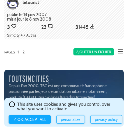
letourist
publié le 13 janv 2007
mis à jour le 8 nov 2008
3
23
31445
SimCity 4 / Autres
1
AJOUTER UN FICHIER
PAGES
2
Depuis l'an 2000, TSC est une communauté francophone
passionnée par les jeux de simulation urbaine, notamment
SimCity (
EA
) et Cities:Skylines (
Paradox Interactive
).
Ce site est hébergé avec brio par
Gandi
.
Confidentialité et gestion
This site uses cookies and gives you control over
what you want to activate
des cookies
.
✓ OK, ACCEPT ALL
personalize
privacy policy