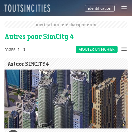
identification
navigation téléchargements
Autres pour SimCity 4
1
AJOUTER UN FICHIER
PAGES
2
Astuce SIMCITY4